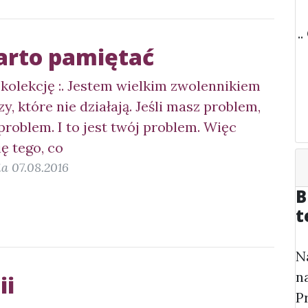
.
arto pamiętać
 kolekcję :. Jestem wielkim zwolennikiem
y, które nie działają. Jeśli masz problem,
problem. I to jest twój problem. Więc
ę tego, co
a 07.08.2016
B
t
N
n
ii
P