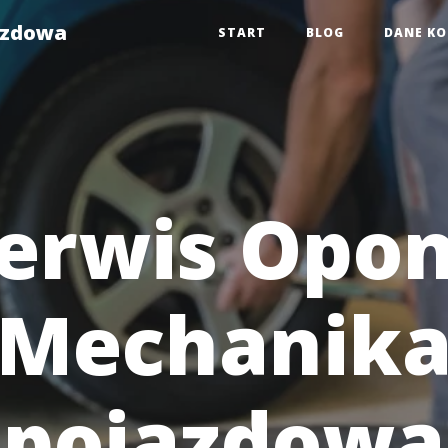
azdowa
START
BLOG
DANE K
erwis Opon
Mechanik
pojazdowa