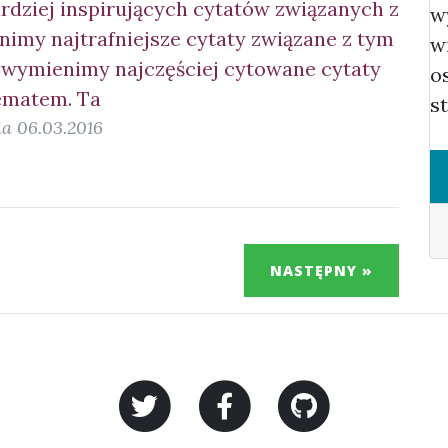
bardziej inspirujących cytatów związanych z
w
imy najtrafniejsze cytaty związane z tym
w
 wymienimy najczęściej cytowane cytaty
o
ematem. Ta
s
a 06.03.2016
NASTĘPNY »