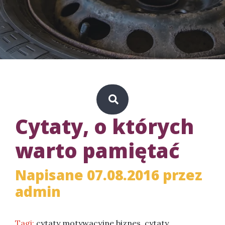
Cytaty, o których
warto pamiętać
Napisane 07.08.2016 przez
admin
Tagi:
cytaty motywacyjne biznes
,
cytaty