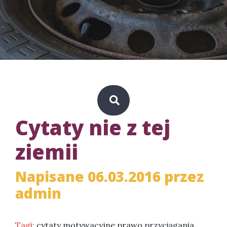
Cytaty nie z tej
ziemii
Napisane 06.03.2016 przez
admin
Tagi:
cytaty motywacyjne prawo przyciągania
,